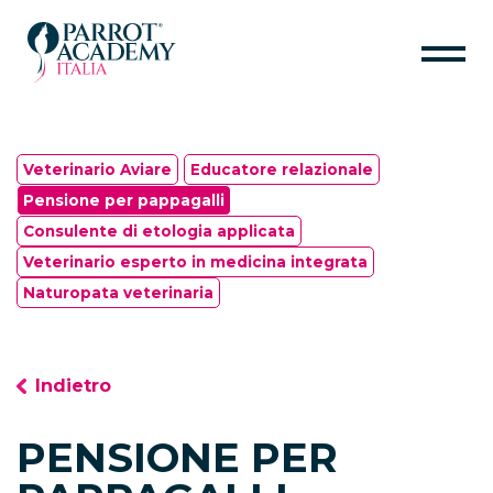
HOME
Veterinario Aviare
Educatore relazionale
IL PROGETTO
Pensione per pappagalli
Consulente di etologia applicata
SARA MAINARDI
Veterinario esperto in medicina integrata
Naturopata veterinaria
PER IL TUO PAPPAGALLO
PER PROFESSIONISTI
Indietro
CALENDARIO
PENSIONE PER
ANIMAL ETHOLOGY