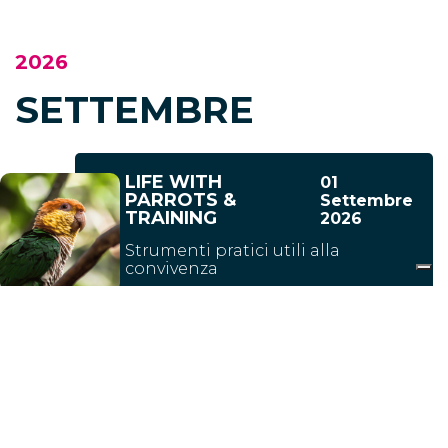
2026
SETTEMBRE
LIFE WITH
01
PARROTS &
Settembre
TRAINING
2026
Strumenti pratici utili alla
convivenza
Classroom
Per il tuo pappagallo
OTTOBRE