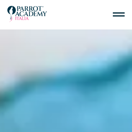
HOME
IL PROGETTO
SARA MAINARDI
PER IL TUO PAPPAGALLO
PER PROFESSIONISTI
CALENDARIO
ANIMAL ETHOLOGY