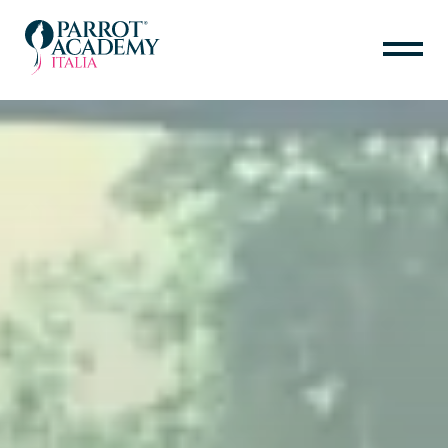
HOME
IL PROGETTO
SARA MAINARDI
PER IL TUO PAPPAGALLO
PER PROFESSIONISTI
CALENDARIO
ANIMAL ETHOLOGY