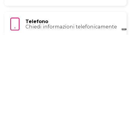
Telefono
Chiedi informazioni telefonicamente
Preiscriviti o richiedi informazioni
Compila il form
COS’E?
MINI CORSI ONLINE PRATICI
Chiedere ai pappagalli di essere collaborativi
si
può, ma serve chiedere, non imporre o “fregare”, e