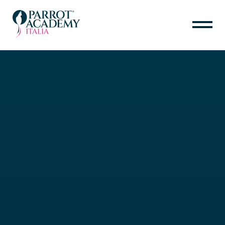
HOME
IL PROGETTO
SARA MAINARDI
PER IL TUO PAPPAGALLO
PER PROFESSIONISTI
CALENDARIO
ANIMAL ETHOLOGY