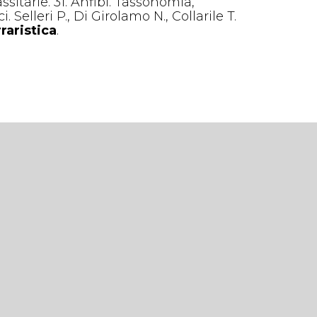
ssitarie
. 31.
Anfibi. Tassonomia,
Selleri P., Di Girolamo N., Collarile T.
rraristica
.