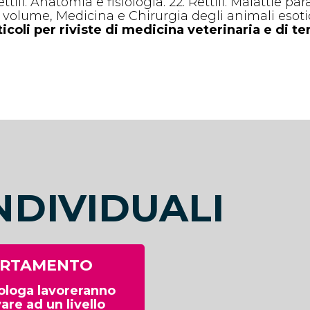
ettili.
Anatomia e fisiologia
. 22. Rettili.
Malattie para
l volume, Medicina e Chirurgia degli animali esotici. 
ticoli per riviste di medicina veterinaria e di te
NDIVIDUALI
ORTAMENTO
tologa lavoreranno
are ad un livello