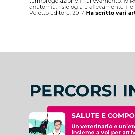
termoregolazione in allevamento
. 19 R
anatomia, fisiologia e allevamento
; ne
Poletto editore, 2017.
Ha scritto vari ar
PERCORSI I
SALUTE E COMP
Un veterinario e un’e
insieme a voi per arriv