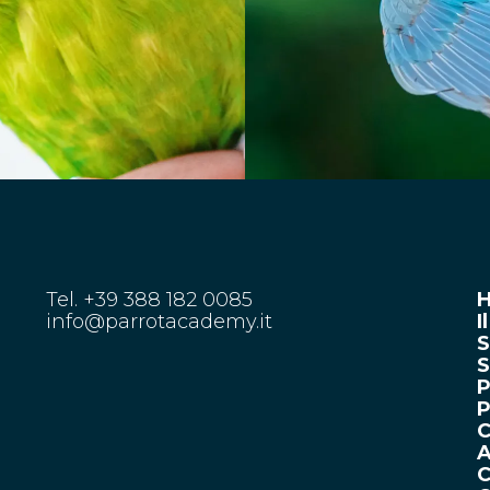
Tel. +39 388 182 0085
info@parrotacademy.it
I
S
S
P
P
C
A
C