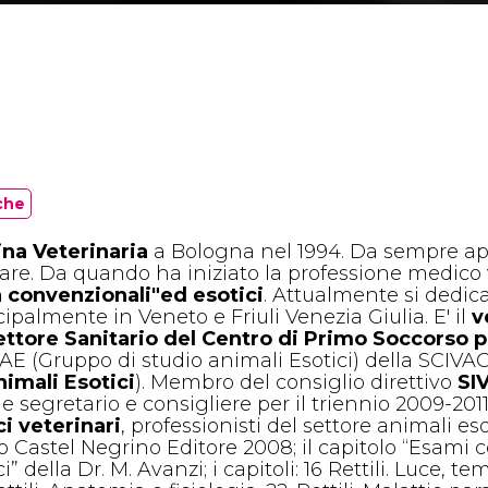
che
na Veterinaria
a Bologna nel 1994. Da sempre app
are. Da quando ha iniziato la professione medico v
 convenzionali"ed esotici
. Attualmente si dedic
cipalmente in Veneto e Friuli Venezia Giulia. E' il
v
ettore Sanitario del Centro di Primo Soccorso 
GAE (Gruppo di studio animali Esotici) della SCIVAC
nimali Esotici
). Membro del consiglio direttivo
SI
segretario e consigliere per il triennio 2009-201
i veterinari
, professionisti del settore animali eso
Castel Negrino Editore 2008; il capitolo
“Esami co
 della Dr. M. Avanzi; i capitoli: 16 Rettili.
Luce, tem