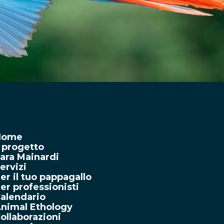
Home
l progetto
ara Mainardi
ervizi
er il tuo pappagallo
er professionisti
alendario
nimal Ethology
ollaborazioni