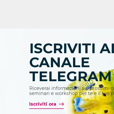
ISCRIVITI A
CANALE
TELEGRAM
Riceverai informazioni sui prossimi co
seminari e workshop per te e il tuo 
Iscriviti ora