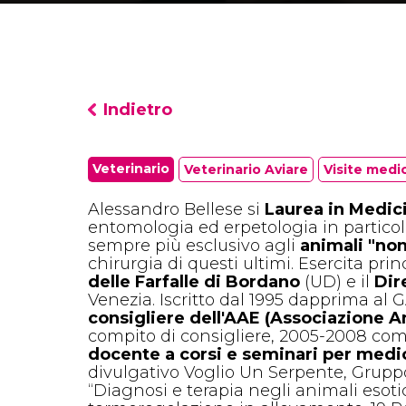
Indietro
Veterinario
Veterinario Aviare
Visite medi
Alessandro Bellese si
Laurea in Medici
entomologia ed erpetologia in particol
sempre più esclusivo agli
animali "non
chirurgia di questi ultimi. Esercita prin
delle Farfalle di Bordano
(UD) e il
Dir
Venezia. Iscritto dal 1995 dapprima al 
consigliere dell'AAE (Associazione A
compito di consigliere, 2005-2008 come 
docente a corsi e seminari per medic
divulgativo
Voglio Un Serpente,
Gruppo 
“Diagnosi e terapia negli animali esotici”