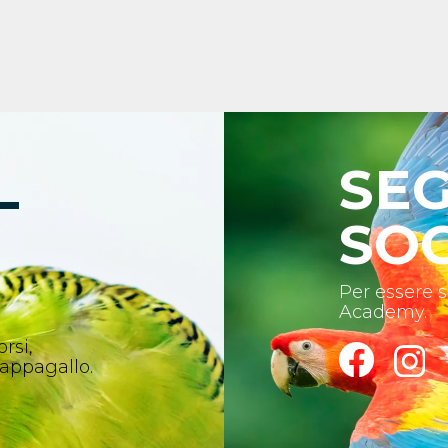
L
SEG
SOC
Per essere 
Academy.
rsi,
pappagallo.